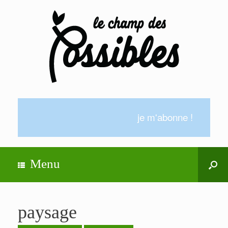
je m'abonne !
Menu
paysage