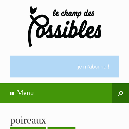
je m'abonne !
Menu
poireaux