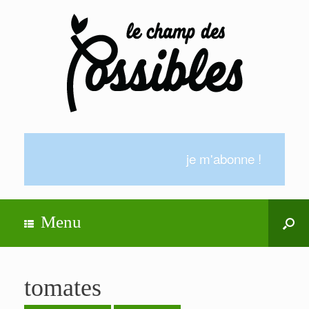
je m'abonne !
Menu
tomates