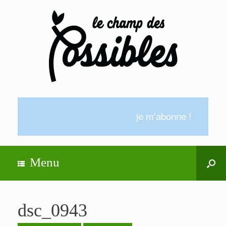
je m'abonne !
Menu
dsc_0943