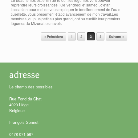
Le beau temps est enfin de retour, les légumes vont pouvoir
reprendre leurs croissances ! Ce Vendredi et samedi, c’était
l’occasion pour moi de vous expliquer le fonctionnement de l’auto-
cueillette, vous présenter l’état d’avancement de mon travail.Les
membres, du plus petit au plus grand, ont pu cueillir leur premiers
légumes :la MizunaLes navets
« Précédent
1
2
3
4
Suivant »
Post navigation
adresse
Le champ des possibles
Rue Fond du Chat
4020 Liège
Belgique
François Sonnet
0478 071 567