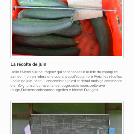
La récolte de juin
Hello ! Merci aux courageux qui sont passés à la fête du champ ce
samedi :-)on en refera une courant aout/septembre !Voici les récoltes
( celle de juin):fenouil concombres (c’est le début mais ça commence
bien)Oignonschou rave, laitue rouge,radis rosés,betterave
rouge,Fraisescornichonscourgettes A bientôt François