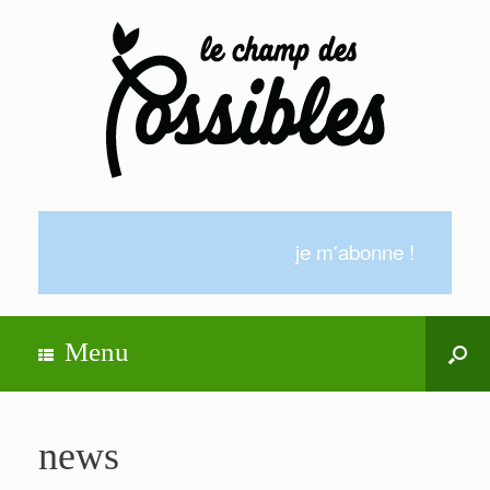
je m'abonne !
Menu
news